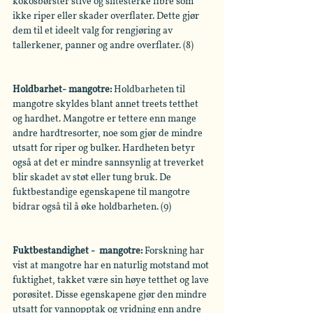
kokosbørster stive og slitesterke fibre som 
ikke riper eller skader overflater. Dette gjør 
dem til et ideelt valg for rengjøring av 
tallerkener, panner og andre overflater. (8)
Holdbarhet- mangotre:
 Holdbarheten til 
mangotre skyldes blant annet treets tetthet 
og hardhet. Mangotre er tettere enn mange 
andre hardtresorter, noe som gjør de mindre 
utsatt for riper og bulker. Hardheten betyr 
også at det er mindre sannsynlig at treverket 
blir skadet av støt eller tung bruk. De 
fuktbestandige egenskapene til mangotre 
bidrar også til å øke holdbarheten. (9)
Fuktbestandighet -  mangotre:
 Forskning har 
vist at mangotre har en naturlig motstand mot 
fuktighet, takket være sin høye tetthet og lave 
porøsitet. Disse egenskapene gjør den mindre 
utsatt for vannopptak og vridning enn andre 