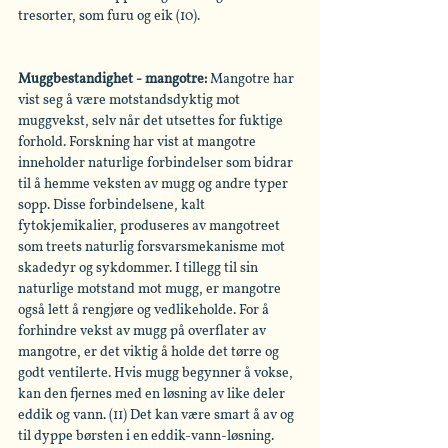
tresorter, som furu og eik (10).
Muggbestandighet - mangotre: 
Mangotre har 
vist seg å være motstandsdyktig mot 
muggvekst, selv når det utsettes for fuktige 
forhold. Forskning har vist at mangotre 
inneholder naturlige forbindelser som bidrar 
til å hemme veksten av mugg og andre typer 
sopp. Disse forbindelsene, kalt 
fytokjemikalier, produseres av mangotreet 
som treets naturlig forsvarsmekanisme mot 
skadedyr og sykdommer. I tillegg til sin 
naturlige motstand mot mugg, er mangotre 
også lett å rengjøre og vedlikeholde. For å 
forhindre vekst av mugg på overflater av 
mangotre, er det viktig å holde det tørre og 
godt ventilerte. Hvis mugg begynner å vokse, 
kan den fjernes med en løsning av like deler 
eddik og vann. (11) Det kan være smart å av og 
til dyppe børsten i en eddik-vann-løsning.