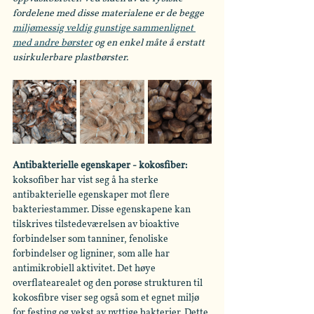
fordelene med disse materialene er de begge 
miljømessig veldig gunstige sammenlignet 
med andre børster
 og en enkel måte å erstatt 
usirkulerbare plastbørster. 
Antibakterielle egenskaper - kokosfiber:
koksofiber har vist seg å ha sterke 
antibakterielle egenskaper mot flere 
bakteriestammer. Disse egenskapene kan 
tilskrives tilstedeværelsen av bioaktive 
forbindelser som tanniner, fenoliske 
forbindelser og ligniner, som alle har 
antimikrobiell aktivitet. Det høye 
overflatearealet og den porøse strukturen til 
kokosfibre viser seg også som et egnet miljø 
for festing og vekst av nyttige bakterier. Dette 