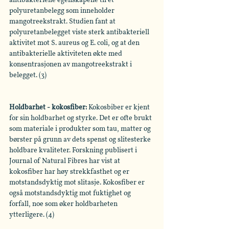
antibakterielle egenskapene til et 
polyuretanbelegg som inneholder 
mangotreekstrakt. Studien fant at 
polyuretanbelegget viste sterk antibakteriell 
aktivitet mot S. aureus og E. coli, og at den 
antibakterielle aktiviteten økte med 
konsentrasjonen av mangotreekstrakt i 
belegget. (3)
Holdbarhet - kokosfiber:
 Kokosbiber er kjent 
for sin holdbarhet og styrke. Det er ofte brukt 
som materiale i produkter som tau, matter og 
børster på grunn av dets spenst og slitesterke 
holdbare kvaliteter. Forskning publisert i 
Journal of Natural Fibres har vist at 
kokosfiber har høy strekkfasthet og er 
motstandsdyktig mot slitasje. Kokosfiber er 
også motstandsdyktig mot fuktighet og 
forfall, noe som øker holdbarheten 
ytterligere. (4)