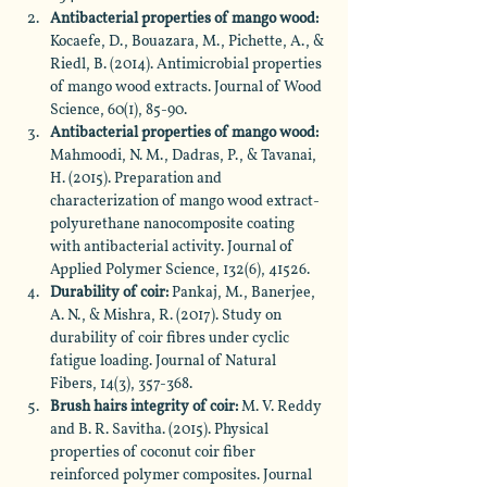
Antibacterial properties of mango wood: 
Kocaefe, D., Bouazara, M., Pichette, A., & 
Riedl, B. (2014). Antimicrobial properties 
of mango wood extracts. Journal of Wood 
Science, 60(1), 85-90.
Antibacterial properties of mango wood: 
Mahmoodi, N. M., Dadras, P., & Tavanai, 
H. (2015). Preparation and 
characterization of mango wood extract-
polyurethane nanocomposite coating 
with antibacterial activity. Journal of 
Applied Polymer Science, 132(6), 41526.
Durability of coir: 
Pankaj, M., Banerjee, 
A. N., & Mishra, R. (2017). Study on 
durability of coir fibres under cyclic 
fatigue loading. Journal of Natural 
Fibers, 14(3), 357-368.
Brush hairs integrity of coir: 
M. V. Reddy 
and B. R. Savitha. (2015). Physical 
properties of coconut coir fiber 
reinforced polymer composites. Journal 