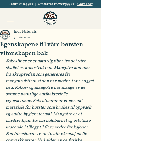
Frakt kun 49kr | Gratis frakt over 599kr |
Gavekort
Indo Naturals
7 min read
Egenskapene til våre børster:
vitenskapen bak
Kokosfiber er et naturlig fiber fra det ytre 
skallet av kokosfrukten.  Mangotre kommer 
fra skrapveden som genereres fra 
mangofruktindustrien når modne trær hugget 
ned. Kokos- og mangotre har mange av de 
samme naturlige antibakterielle 
egenskapene. Kokosfiberer er et perfekt 
materiale for børster som brukes til oppvask 
og andre hygieneformål. Mangotre er et 
hardtre kjent for sin holdbarhet og estetiske 
utseende i tillegg til flere andre funksjoner.  
Kombinasjonen av  de to blir eksepsjonelle 
oppvaskbørster. Ved siden av de fysiske 