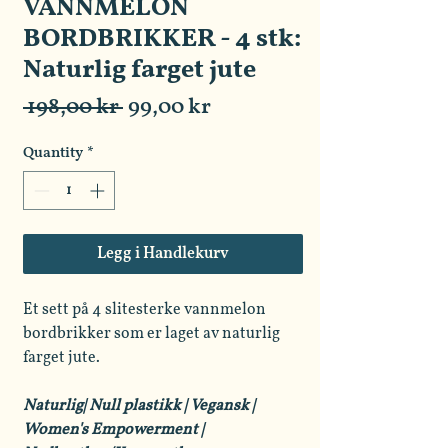
VANNMELON
BORDBRIKKER - 4 stk:
Naturlig farget jute
Regular
Sale
 198,00 kr 
99,00 kr
Price
Price
Quantity
*
Legg i Handlekurv
Et sett på 4 slitesterke vannmelon
bordbrikker som er laget av naturlig
farget jute.
Naturlig| Null plastikk | Vegansk |
Women's Empowerment |