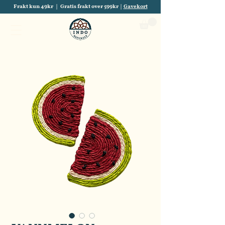
Frakt kun 49kr | Gratis frakt over 599kr |
Gavekort