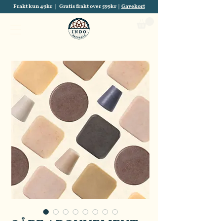
Frakt kun 49kr | Gratis frakt over 599kr |
Gavekort