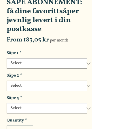
SÅPE ABONNEMENT:
få dine favorittsåper
jevnlig levert i din
postkasse
Sale
From
183,05 kr
per month
Price
Såpe 1
*
Såpe 2
*
Såpe 3
*
Quantity
*