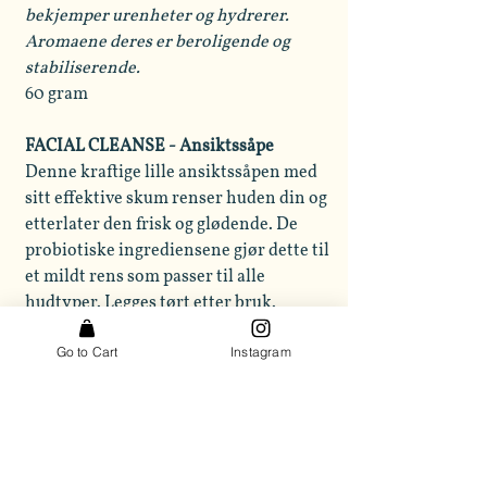
bekjemper urenheter og hydrerer.
Aromaene deres er beroligende og
stabiliserende.
60 gram
FACIAL CLEANSE - Ansiktssåpe
Denne kraftige lille ansiktssåpen med
sitt effektive skum renser huden din og
etterlater den frisk og glødende. De
probiotiske ingrediensene gjør dette til
et mildt rens som passer til alle
hudtyper. Legges tørt etter bruk.
Go to Cart
Instagram
Tetre bidrar til å bekjempe urenheter i
ansiktet, mens trekull gir en grundig
rens av porene. Lavendel hjelper til
med å regenerere huden og alle
aromaene tilsammen er stabiliserende.
20 gram