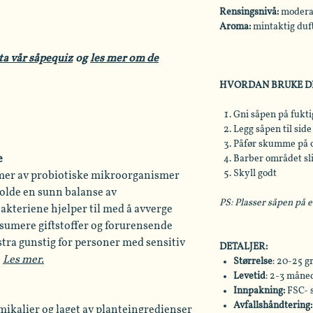
Rensingsnivå:
moderat
Aroma:
mintaktig duft
ta vår såpequiz
og
les mer om de
HVORDAN BRUKE D
Gni såpen på fukt
Legg såpen til si
Påfør skumme på o
Barber området sl
e
Skyll godt
mer av probiotiske mikroorganismer
holde en sunn balanse av
PS: Plasser såpen på 
kteriene hjelper til med å avverge
sumere giftstoffer og forurensende
stra gunstig for personer med sensitiv
DETALJER:
.
Les mer.
Størrelse
: 20-25 
Levetid
: 2-3 måne
Innpakning:
FSC- s
Avfallshåndtering:
emikalier og laget av planteingredienser