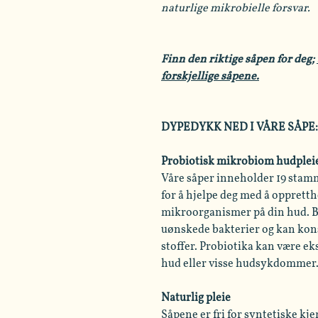
naturlige mikrobielle forsvar.
Finn den riktige såpen for deg;
forskjellige såpene.
DYPEDYKK NED I VÅRE SÅPE:
Probiotisk mikrobiom hudplei
Våre såper inneholder 19 stam
for å hjelpe deg med å opprett
mikroorganismer på din hud. Ba
uønskede bakterier og kan kon
stoffer. Probiotika kan være ek
hud eller visse hudsykdommer
Naturlig pleie
Såpene er fri for syntetiske kj