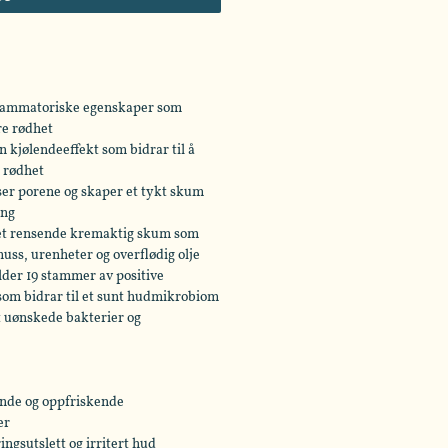
lammatoriske egenskaper som
re rødhet
en kjølendeeffekt som bidrar til å
g rødhet
ser porene og skaper et tykt skum
ing
et rensende kremaktig skum som
muss, urenheter og overflødig olje
der 19 stammer av positive
som bidrar til et sunt hudmikrobiom
t uønskede bakterier og
ende og oppfriskende
er
ngsutslett og irritert hud