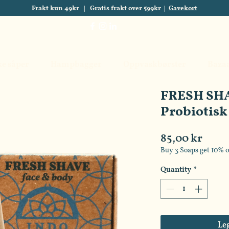
Frakt kun 49kr | Gratis frakt over 599kr |
Gavekort
ke såper
Hampbagger
Oppvaskbørster
Baza
FRESH SHA
Probiotisk
Price
85,00 kr
Buy 3 Soaps get 10% o
Quantity
*
Le