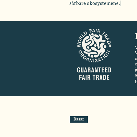
sårbare økosystemene.]
V
W
o
o
j
a
Basar