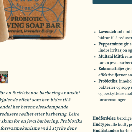
Lavendel:
anti-inf
bidrar til å reduse
Pepperminte:
gir 
lindre irritasjon o
Multani Mitti:
ren
for en jevn barber
Kokosnøttolje:
gir 
effektivt fjerner s
Probiotika:
innehol
bakterier og sopp 
for en forfriskende barbering av ansikt
og beskyttelse mo
forurensninger
jølende effekt som kan bidra til å
Lavendel har betennelsesdempende
redusere rødhet etter barbering. Leire
Hudfordeler:
berolig
t skum for en jevn barbering. Probiotika
Hudtype:
alle hudtyp
s forsvarmekanisme ved å styrke dens
Hudtilstander:
barberi