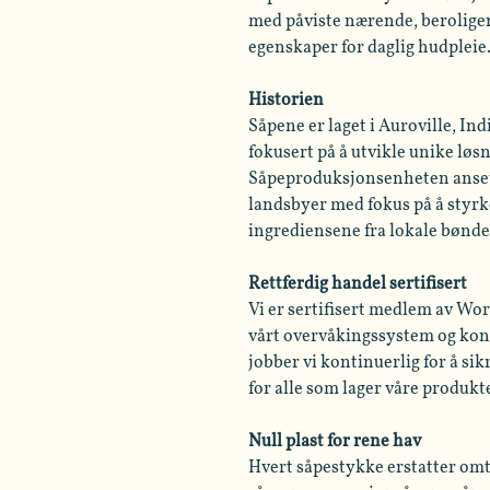
med påviste nærende, berolige
egenskaper for daglig hudpleie
Historien
Såpene er laget i Auroville, I
fokusert på å utvikle unike løsn
Såpeproduksjonsenheten anset
landsbyer med fokus på å styrk
ingrediensene fra lokale bønde
Rettferdig handel sertifisert
Vi er sertifisert medlem av Wo
vårt overvåkingssystem og kont
jobber vi kontinuerlig for å sik
for alle som lager våre produkt
Null plast for rene hav
Hvert såpestykke erstatter omt