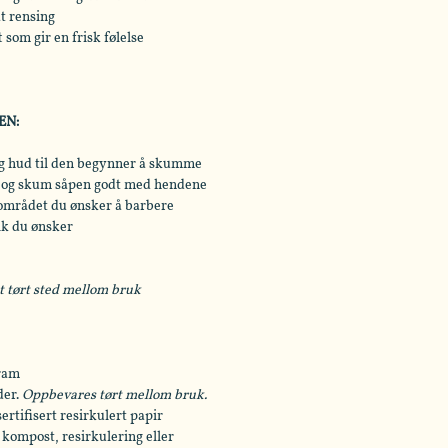
 rensing
 som gir en frisk følelse
EN:
ig hud til den begynner å skumme
de og skum såpen godt med hendene
mrådet du ønsker å barbere
ik du ønsker
et tørt sted mellom bruk
gram
der.
Oppbevares tørt mellom bruk.
ertifisert resirkulert papir
kompost, resirkulering eller