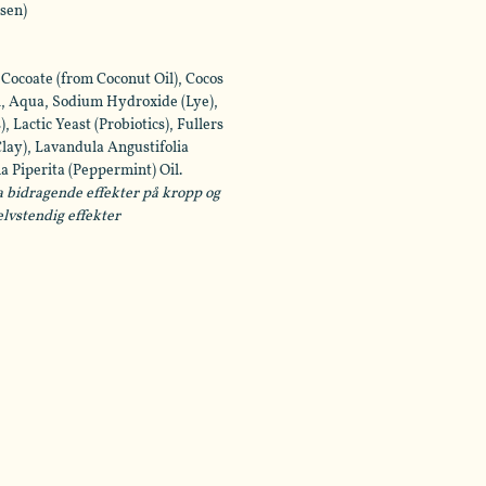
sen)
Cocoate (from Coconut Oil), Cocos
l, Aqua, Sodium Hydroxide (Lye),
), Lactic Yeast (Probiotics), Fullers
Clay), Lavandula Angustifolia
a Piperita (Peppermint) Oil.
 bidragende effekter på kropp og
elvstendig effekter