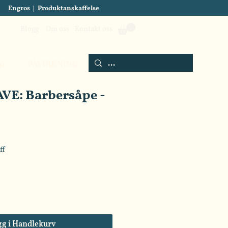
Engros
|
Produktanskaffelse
Blogg
Om oss
Kontakt oss
ar
PÅVIRKNING
VE: Barbersåpe -
ff
gg i Handlekurv