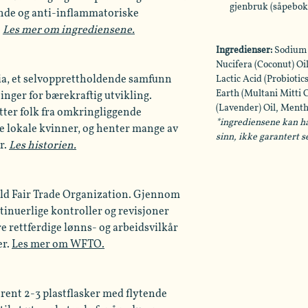
gjenbruk (såpebok
nde og anti-inflammatoriske
.
Les mer om ingrediensene.
Ingredienser:
Sodium 
Nucifera (Coconut) Oi
Lactic Acid (Probiotics
ndia, et selvopprettholdende samfunn
Earth (Multani Mitti 
inger for bærekraftig utvikling.
(Lavender) Oil, Menth
ter folk fra omkringliggende
*ingrediensene kan ha
e lokale kvinner, og henter mange av
sinn, ikke garantert s
r.
Les historien.
rld Fair Trade Organization. Gjennom
inuerlige kontroller og revisjoner
re rettferdige lønns- og arbeidsvilkår
er.
Les mer om WFTO.
rent 2-3 plastflasker med flytende