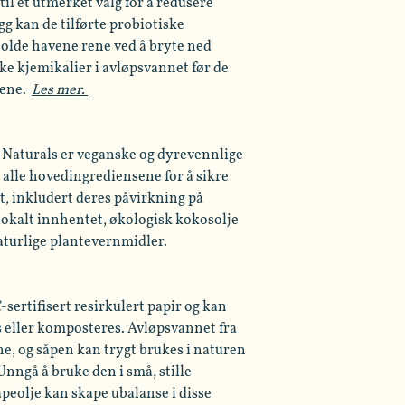
til et utmerket valg for å redusere
egg kan de tilførte probiotiske
olde havene rene ved å bryte ned
ke kjemikalier i avløpsvannet før de
mene.
Les mer.
 Naturals er veganske og dyrevennlige
r alle hovedingrediensene for å sikre
t, inkludert deres påvirkning på
 lokalt innhentet, økologisk kokosolje
aturlige plantevernmidler.
-sertifisert resirkulert papir og kan
s eller komposteres. Avløpsvannet fra
, og såpen kan trygt brukes i naturen
Unngå å bruke den i små, stille
peolje kan skape ubalanse i disse