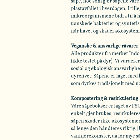
såpe, noe som gjør såpene våre 
plastavfallet i hverdagen. I till
mikroorganismene bidra til å h
uønskede bakterier og syntetis
når havet og skader økosyste
Veganske & ansvarlige råvarer
Alle produkter fra merket Indo
(ikke testet på dyr). Vi vurdere
sosial og økologisk ansvarlighe
dyrelivet. Såpene er laget med
som dyrkes tradisjonelt med n
Kompostering & resirkulering
Våre såpebokser er laget av FSC
enkelt gjenbrukes, resirkulere
såpen skader ikke økosystemene
så lenge den håndteres riktig. [
vannforekomster, da for mye så